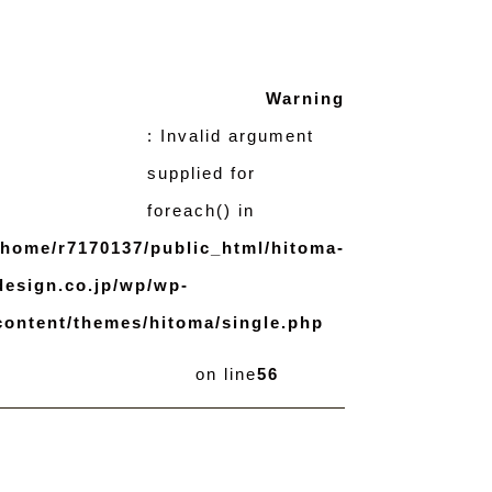
Warning
: Invalid argument
supplied for
foreach() in
/home/r7170137/public_html/hitoma-
design.co.jp/wp/wp-
content/themes/hitoma/single.php
on line
56