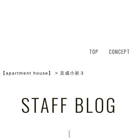
TOP
CONCEPT
wa【apartment house】
>
京成小岩３
STAFF BLOG