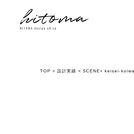
TOP
>
設計実績
>
SCENE+ keisei-koi