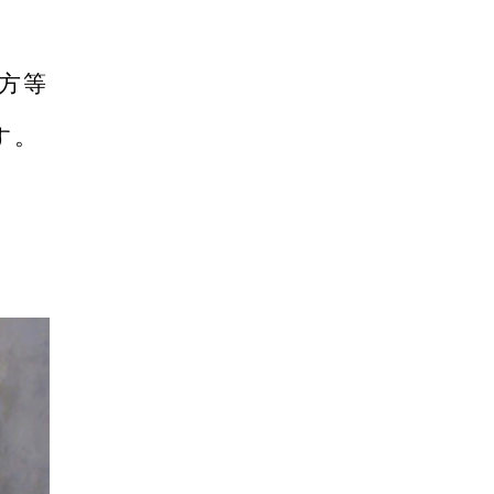
方等
す。