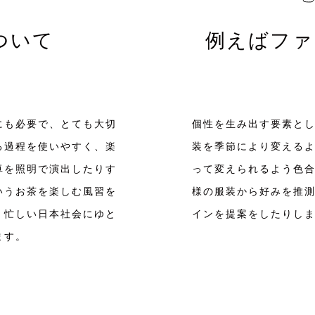
ついて
例えばファ
にも必要で、とても大切
個性を生み出す要素と
る過程を使いやすく、楽
装を季節により変える
卓を照明で演出したりす
って変えられるよう色
いうお茶を楽しむ風習を
様の服装から好みを推
、忙しい日本社会にゆと
インを提案をしたりし
ます。