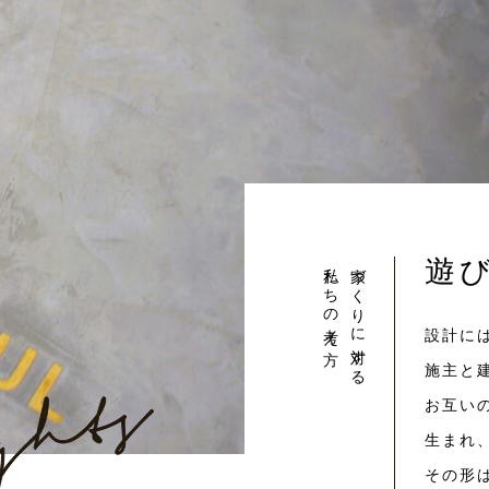
遊
私たちの考え方
家づくりに対する
設計に
施主と
お互い
生まれ
その形