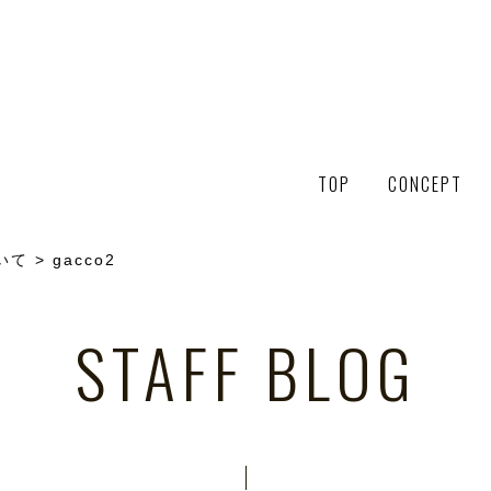
TOP
CONCEPT
ついて
>
gacco2
STAFF BLOG