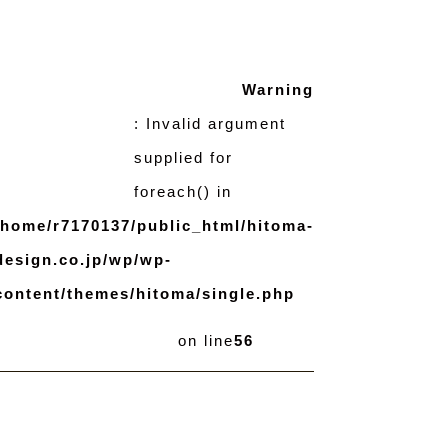
Warning
: Invalid argument
supplied for
foreach() in
/home/r7170137/public_html/hitoma-
design.co.jp/wp/wp-
content/themes/hitoma/single.php
on line
56