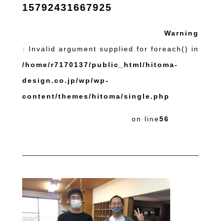
15792431667925
Warning
: Invalid argument supplied for foreach() in
/home/r7170137/public_html/hitoma-
design.co.jp/wp/wp-
content/themes/hitoma/single.php
on line
56