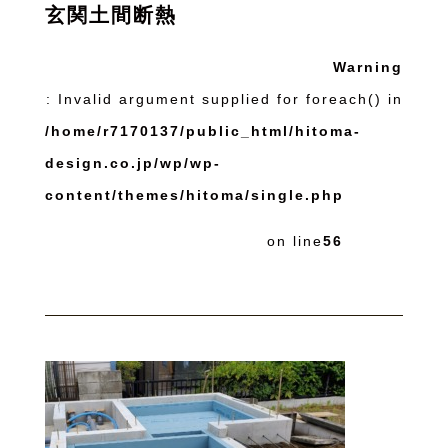
玄関土間断熱
Warning
: Invalid argument supplied for foreach() in
/home/r7170137/public_html/hitoma-
design.co.jp/wp/wp-
content/themes/hitoma/single.php
on line
56