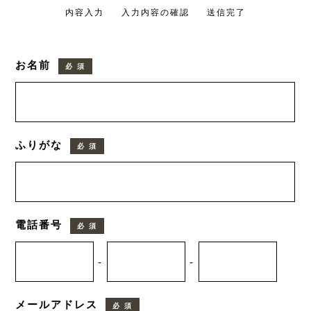
内容入力
入力内容の確認
送信完了
お名前
必 須
ふりがな
必 須
電話番号
必 須
-
-
メールアドレス
必 須